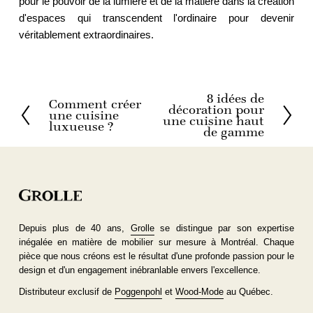
pour le pouvoir de la lumière et de la matière dans la création
d'espaces qui transcendent l'ordinaire pour devenir
véritablement extraordinaires.
8 idées de
S
Comment créer
P
décoration pour
une cuisine
u
r
une cuisine haut
luxueuse ?
i
de gamme
é
v
c
a
é
n
d
t
e
n
t
Depuis plus de 40 ans,
Grolle
se distingue par son expertise
inégalée en matière de mobilier sur mesure à Montréal. Chaque
pièce que nous créons est le résultat d'une profonde passion pour le
design et d'un engagement inébranlable envers l'excellence.
Distributeur exclusif de 
Poggenpohl
 et 
Wood-Mode
 au Québec.