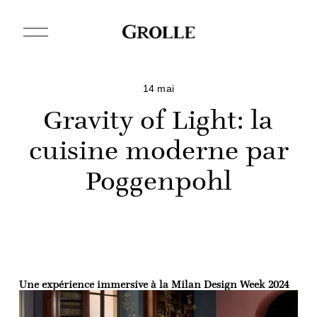
O
u
v
r
i
r
14 mai
l
Gravity of Light: la
e
m
e
cuisine moderne par
n
u
Poggenpohl
Une expérience immersive à la Milan Design Week 2024  